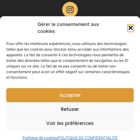
Gérer le consentement aux
LIENS PARTENAIRES ADALYA
®
cookies
SATISFACTION CLIENTS
Pour offrir les meilleures expériences, nous utilisons des technologies
telles que les cookies pour stocker et/ou accéder aux informations des





appareils. Le fait de consentir à ces technologies nous permettra de
traiter des données telles que le comportement de navigation ou les ID
uniques sur ce site. Le fait de ne pas consentir ou de retirer son
consentement peut avoir un effet négatif sur certaines caractéristiques
et fonctions.
Accepter
Refuser
Voir les préférences
2023 – Tous droits réservés –
Les sites de Roxane
Politique de cookies
POLITIQUE DE CONFIDENTIALITÉ