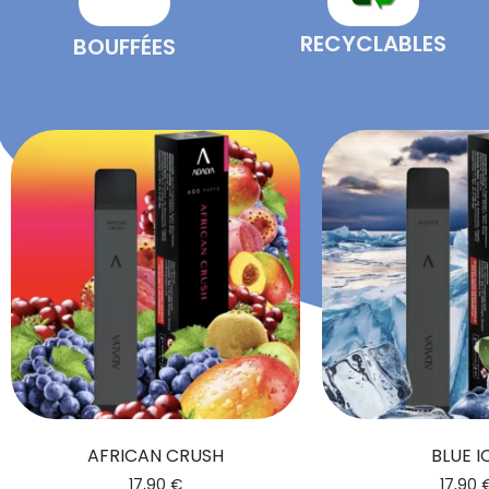
RECYCLABLES
BOUFFÉES
AFRICAN CRUSH
BLUE I
17,90
€
17,90