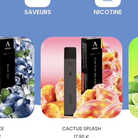
NICOTINE
SAVEURS
CE
CACTUS SPLASH
€
17,90
€