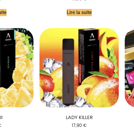
uite
Lire la suite
I
LADY KILLER
€
17,90
€